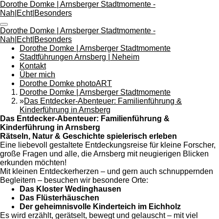
Dorothe Domke | Arnsberger Stadtmomente -
Zum
Nah|Echt|Besonders
Hauptinhalt
springen
Dorothe Domke | Arnsberger Stadtmomente -
Nah|Echt|Besonders
Dorothe Domke | Arnsberger Stadtmomente
Stadtführungen Arnsberg | Neheim
Kontakt
Über mich
Dorothe Domke photoART
Dorothe Domke | Arnsberger Stadtmomente
»
Das Entdecker-Abenteuer: Familienführung &
Kinderführung in Arnsberg
Das Entdecker-Abenteuer: Familienführung &
Kinderführung in Arnsberg
Rätseln, Natur & Geschichte spielerisch erleben
Eine liebevoll gestaltete Entdeckungsreise für kleine Forscher,
große Fragen und alle, die Arnsberg mit neugierigen Blicken
erkunden möchten!
Mit kleinen Entdeckerherzen – und gern auch schnuppernden
Begleitern – besuchen wir besondere Ort
e:
Das Kloster Wedinghausen
Das Flüste
rhäuschen
Der geheimnisvolle Kinderteich im Eichholz
Es wird erzählt, gerätselt, bewegt und gelauscht – mit viel