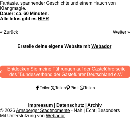
Fantasie, spannender Geschichte und einem Hauch von
Klangmagie.
Dauer: ca. 60 Minuten.
Alle Infos gibt es
HIER
«
Zurück
Weiter
»
Erstelle deine eigene Website mit
Webador
Entdecken Sie meine Führungen auf der Gästeführerseite
des "Bundesverband der Gästeführer Deutschland e.V."
Teilen
Teilen
Pin it
Teilen
Impressum
|
Datenschutz
|
Archiv
© 2026
Arnsberger Stadtmomente
- Nah | Echt |Besonders
Mit Unterstützung von
Webador